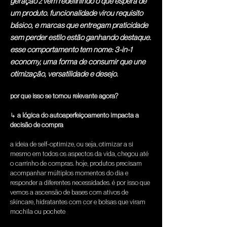
geração z vem redefinindo o que espera de
um produto. funcionalidade virou requisito
básico, e marcas que entregam praticidade
sem perder estilo estão ganhando destaque.
esse comportamento tem nome: 3-in-1
economy, uma forma de consumir que une
otimização, versatilidade e desejo.
por que isso se tornou relevante agora?
↳ 
a lógica do autoaperfeiçoamento impacta a 
decisão de compra
a ideia de self-optimize, ou seja, otimizar a si 
mesmo em todos os aspectos da vida, chegou até 
o carrinho de compras. hoje, produtos precisam 
acompanhar múltiplos momentos do dia e 
responder a diferentes necessidades. é por isso que 
vemos a ascensão de bases com ativos de 
skincare, hidratantes com cor e bolsas que viram 
mochila ou pochete