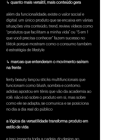
↳ 
quanto mais versátil, mais conteúdo gera
além da funcionalidade, existe o valor social e 
digital. um único produto que se encaixa em várias 
situações vira conteúdo, trend, review. vídeos como 
“produtos que facilitam a minha vida” ou “5 em 1 
que você precisa conhecer” fazem sucesso no 
tiktok porque mostram como o consumo também 
é estratégia de lifestyle
↳ 
marcas que entenderam o movimento saíram 
na frente
fenty beauty lançou sticks multifuncionais que 
funcionam como blush, sombra e contorno. 
adidas apostou em tênis que vão da academia ao 
rolê. não é só sobre o produto em si, mas sobre 
como ele se adapta, se comunica e se posiciona 
no dia a dia real do público
a lógica da versatilidade transforma produto em 
estilo de vida
e isso impacta toda a cadeia: do design ao 