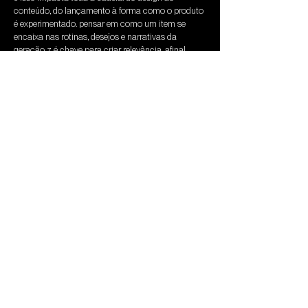
conteúdo, do lançamento à forma como o produto 
é experimentado. pensar em como um item se 
encaixa nas rotinas, desejos e narrativas da 
geração z é chave para criar relevância. afinal, 
quanto mais flexível o uso, maior o valor percebido
na hapu, transformamos esses comportamentos 
em estratégia. ajudamos marcas a entender o que 
move a gen z e a traduzir isso em ideias que 
conectam produto, cultura e estilo de vida com 
verdade
quer construir algo que realmente faça parte da 
rotina da gen z? chama a hapu