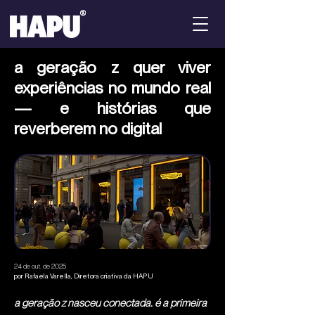
a geração z quer viver
experiências no mundo real
— e histórias que
reverberem no digital
24 de out. de 2025
por Rafaela Varella, Diretora criativa da HAPU
a geração z nasceu conectada. é a primeira