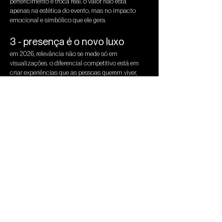
pertencimento e troca real. o valor não está 
apenas na estética do evento, mas no impacto 
emocional e simbólico que ele gera.
3 - presença é o novo luxo
em 2026, relevância não se mede só em 
visualizações. o diferencial competitivo está em 
criar experiências que as pessoas querem viver, 
não só postar. o offline se tornou ferramenta de 
construção de marca — e o digital, o espaço de 
reverberação dessas histórias.
a geração z quer viver o que vê. e as marcas que 
entendem isso constroem narrativas que 
atravessam os dois mundos com o mesmo 
propósito: 
existir com verdade, presença e 
significado
.
na hapu, ajudamos marcas a transformar 
experiências em estratégia cultural — criando 
ativações, eventos e narrativas que conectam o 
real ao digital e geram memórias que continuam 
reverberando muito depois do post.