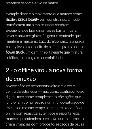
presença se torna ativo de marca.
exemplo disso é o movimento que marcas como 
rhode
 e 
prada beauty
 vêm construindo. a rhode 
transformou um simples 
photo booth
 em 
experiência de branding: filas se formam para 
“viver o universo glazed” e gerar o conteúdo que 
mantém a marca no topo do algoritmo. já a prada 
beauty levou o conceito de perfume pra rua com o 
flower truck
, um caminhão itinerante que mistura 
estética, tecnologia e sensorialidade.
2 - o offline virou a nova forma 
de conexão
as experiências presenciais voltaram a ser o 
centro da estratégia — não como contraponto ao 
digital, mas como complemento. são ações que 
funcionam como respiro num mundo saturado de 
telas, e ao mesmo tempo alimentam o conteúdo 
online com registros autênticos e espontâneos.
marcas que entendem esse novo comportamento 
criam vivências com propósito: espaços de pausa, 