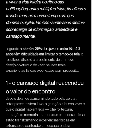
a viver a vida inteira no ritmo das
notificações, entre múltiplas telas, timelines e
trends. mas, ao mesmo tempo em que
domina o digital, também sente seus efeitos:
sobrecarga de informação, ansiedade e
cansaço mental.
segundo a 
deloitte
, 
38% dos jovens entre 18 e 40 
anos têm dificuldade em limitar o tempo de tela
. o 
resultado disso é o crescimento de um novo 
desejo coletivo: o de viver pausas reais, 
experiências físicas e conexões com propósito.
1 - o cansaço digital reacendeu 
o valor do encontro
depois de anos consumindo tudo pelo celular, 
estar presente virou luxo. a geração z busca viver o 
que o digital não entrega — cheiro, textura, 
interação e memória. marcas que entenderam isso 
estão transformando experiências físicas em 
extensão de conteúdo: um espaço onde a 