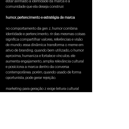
estar alinhado à identidade da marca e à 
comunidade que ela deseja construir.
humor, pertencimento e estratégia de marca
no comportamento da gen z, humor combina 
identidade e pertencimento. rir das mesmas coisas 
significa compartilhar valores, referências e visão 
de mundo. essa dinâmica transforma o meme em 
ativo de branding. quando bem utilizado, o humor 
aproxima, humaniza e fortalece vínculos. ele 
aumenta engajamento, amplia relevância cultural 
e posiciona a marca dentro da conversa 
contemporânea. porém, quando usado de forma 
oportunista, pode gerar rejeição.
marketing para geração z exige leitura cultural 
constante. memes não são apenas tendências 
passageiras. são manifestações de contexto 
social, político e emocional. integrá los à 
estratégia de comunicação requer sensibilidade, 
timing e coerência.
na economia da atenção, o humor se consolidou 