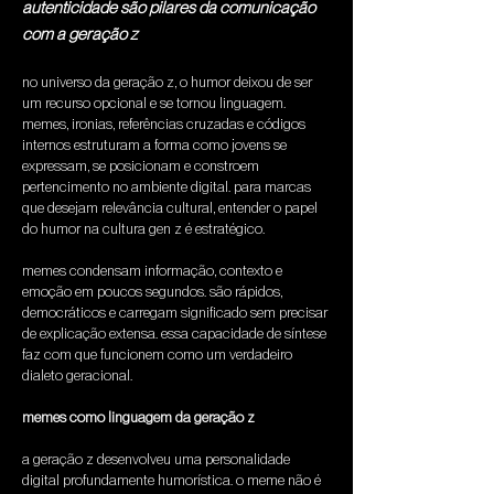
autenticidade são pilares da comunicação
com a geração z
no universo da geração z, o humor deixou de ser 
um recurso opcional e se tornou linguagem. 
memes, ironias, referências cruzadas e códigos 
internos estruturam a forma como jovens se 
expressam, se posicionam e constroem 
pertencimento no ambiente digital. para marcas 
que desejam relevância cultural, entender o papel 
do humor na cultura gen z é estratégico.
memes condensam informação, contexto e 
emoção em poucos segundos. são rápidos, 
democráticos e carregam significado sem precisar 
de explicação extensa. essa capacidade de síntese 
faz com que funcionem como um verdadeiro 
dialeto geracional.
memes como linguagem da geração z
a geração z desenvolveu uma personalidade 
digital profundamente humorística. o meme não é 