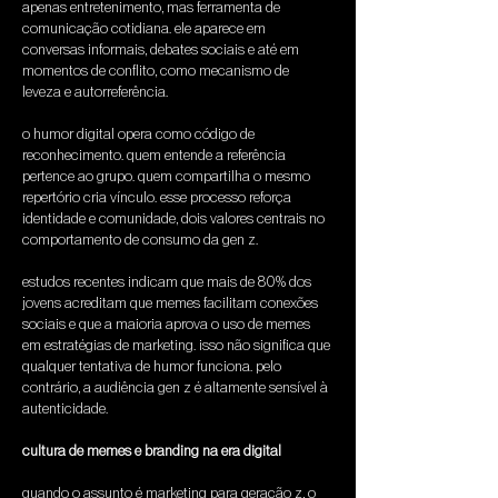
apenas entretenimento, mas ferramenta de 
comunicação cotidiana. ele aparece em 
conversas informais, debates sociais e até em 
momentos de conflito, como mecanismo de 
leveza e autorreferência.
o humor digital opera como código de 
reconhecimento. quem entende a referência 
pertence ao grupo. quem compartilha o mesmo 
repertório cria vínculo. esse processo reforça 
identidade e comunidade, dois valores centrais no 
comportamento de consumo da gen z.
estudos recentes indicam que mais de 80% dos 
jovens acreditam que memes facilitam conexões 
sociais e que a maioria aprova o uso de memes 
em estratégias de marketing. isso não significa que 
qualquer tentativa de humor funciona. pelo 
contrário, a audiência gen z é altamente sensível à 
autenticidade.
cultura de memes e branding na era digital
quando o assunto é marketing para geração z, o 