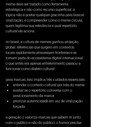
meme deve ser tratado como ferramenta 
estratégica e não como recurso superficial. a 
lógica não é postar qualquer gracinha para buscar 
viralização. é compreender como o meme circula, 
quem legitima sua relevância e qual repertório 
cultural ele aciona.
no brasil, a cultura de memes ganhou projeção 
global. referências que surgem em contextos 
locais rapidamente atravessam fronteiras e se 
tornam parte do ecossistema digital internacional. 
o que antes era apenas entretenimento passou a 
funcionar como dialeto cultural.
para marcas, isso implica três cuidados essenciais:
entender o contexto cultural por trás do meme
avaliar se o repertório conversa com o 
posicionamento da marca
priorizar autenticidade em vez de viralização 
forçada
a geração z valoriza marcas que sabem rir junto 
com o público e não do público. o humor precisa 