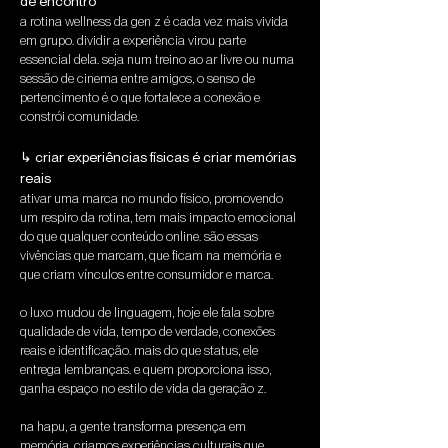
de encontro
a rotina wellness da gen z é cada vez mais vivida 
em grupo. dividir a experiência virou parte 
essencial dela. seja num treino ao ar livre ou numa 
sessão de cinema entre amigos, o senso de 
pertencimento é o que fortalece a conexão e 
constrói comunidade.
↳ criar experiências físicas é criar memórias 
reais
ativar uma marca no mundo físico, promovendo 
um respiro da rotina, tem mais impacto emocional 
do que qualquer conteúdo online. são essas 
vivências que marcam, que ficam na memória e 
que criam vínculos entre consumidor e marca.
o luxo mudou de linguagem, hoje ele fala sobre 
qualidade de vida, tempo de verdade, conexões 
reais e identificação. mais do que status, ele 
entrega lembranças. e quem proporciona isso, 
ganha espaço no estilo de vida da geração z.
na hapu, a gente transforma presença em 
memória. criamos experiências culturais que 