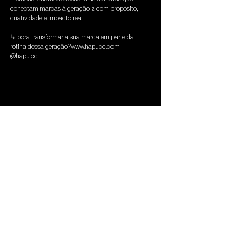
conectam marcas à geração z com propósito, 
criatividade e impacto real.
↳ bora transformar a sua marca em parte da 
rotina dessa geração?www.hapucc.com | 
@hapu.cc