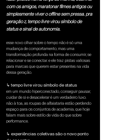
com os amigos, maratonar filmes antigos ou
simplesmente viver o offline sem pressa. pra
geração z, tempo livre virou símbolo de
status e sinal de autonomia.
esse novo olhar sobre o tempo não é só uma 
mudança de comportamento, mas uma 
transformação profunda na forma de consumir, se 
relacionar e se conectar. e ele traz pistas valiosas 
para marcas que querem estar presentes na vida 
dessa geração.
↳ tempo livre virou símbolo de status
em um mundo hiperconectado, conseguir pausar, 
cuidar de si e desacelerar é um verdadeiro luxo. 
não à toa, as roupas de alfaiataria estão perdendo 
espaço para os conjuntos de academia, que hoje 
falam mais sobre estilo de vida do que sobre 
performance.
↳ experiências coletivas são o novo ponto 