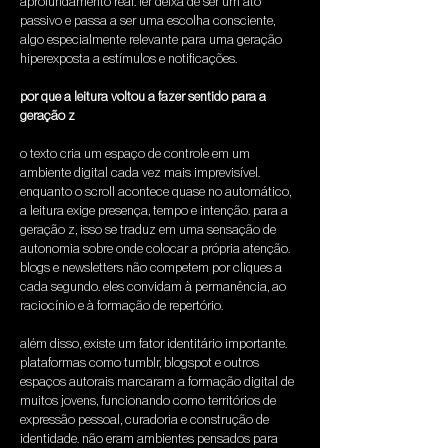
aprofundamento real. ler deixa de ser um ato 
passivo e passa a ser uma escolha consciente, 
algo especialmente relevante para uma geração 
hiperexposta a estímulos e notificações.
por que a leitura voltou a fazer sentido para a 
geração z
o texto cria um espaço de controle em um 
ambiente digital cada vez mais imprevisível. 
enquanto o scroll acontece quase no automático, 
a leitura exige presença, tempo e intenção. para a 
geração z, isso se traduz em uma sensação de 
autonomia sobre onde colocar a própria atenção. 
blogs e newsletters não competem por cliques a 
cada segundo. eles convidam à permanência, ao 
raciocínio e à formação de repertório.
além disso, existe um fator identitário importante. 
plataformas como tumblr, blogspot e outros 
espaços autorais marcaram a formação digital de 
muitos jovens, funcionando como territórios de 
expressão pessoal, curadoria e construção de 
identidade. não eram ambientes pensados para 