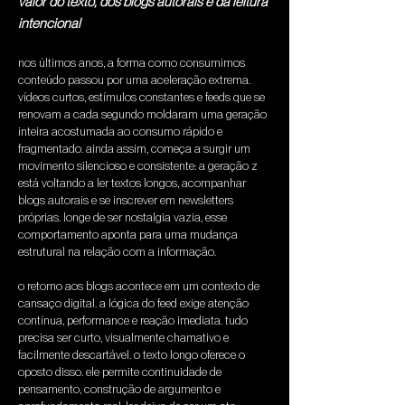
valor do texto, dos blogs autorais e da leitura
intencional
nos últimos anos, a forma como consumimos 
conteúdo passou por uma aceleração extrema. 
vídeos curtos, estímulos constantes e feeds que se 
renovam a cada segundo moldaram uma geração 
inteira acostumada ao consumo rápido e 
fragmentado. ainda assim, começa a surgir um 
movimento silencioso e consistente: a geração z 
está voltando a ler textos longos, acompanhar 
blogs autorais e se inscrever em newsletters 
próprias. longe de ser nostalgia vazia, esse 
comportamento aponta para uma mudança 
estrutural na relação com a informação.
o retorno aos blogs acontece em um contexto de 
cansaço digital. a lógica do feed exige atenção 
contínua, performance e reação imediata. tudo 
precisa ser curto, visualmente chamativo e 
facilmente descartável. o texto longo oferece o 
oposto disso. ele permite continuidade de 
pensamento, construção de argumento e 