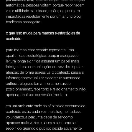
automática. pessoas voltam porque reconhecem 
valor, utilidade e afinidade, e não porque foram 
impactadas repetidamente por um anúncio ou 
tendência passageira.
o que isso muda para marcas e estratégias de 
conteúdo
para marcas, esse cenário representa uma 
oportunidade estratégica. ocupar espaços de 
leitura longa significa assumir um papel mais 
inteligente na comunicação. em vez de disputar 
atenção de forma agressiva, o conteúdo passa a 
informar, contextualizar e construir autoridade 
cultural. blogs se tornam ferramentas de 
posicionamento, repertório e relacionamento, não 
apenas canais de conversão imediata.
em um ambiente onde os hábitos de consumo de 
conteúdo estão cada vez mais fragmentados e 
voluntários, a pergunta deixa de ser como 
aparecer mais vezes e passa a ser como ser 
escolhido. quando o público decide ativamente 