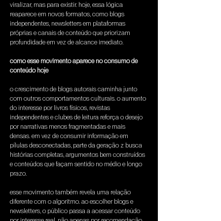
viralizar, mas para existir. hoje, essa lógica 
reaparece em novos formatos, como blogs 
independentes, newsletters em plataformas 
próprias e canais de conteúdo que priorizam 
profundidade em vez de alcance imediato.
como esse movimento aparece no consumo de 
conteúdo hoje
o crescimento de blogs autorais caminha junto 
com outros comportamentos culturais. o aumento 
do interesse por livros físicos, revistas 
independentes e clubes de leitura reforça o desejo 
por narrativas menos fragmentadas e mais 
densas. em vez de consumir informação em 
pílulas desconectadas, parte da geração z busca 
histórias completas, argumentos bem construídos 
e conteúdos que façam sentido no médio e longo 
prazo.
esse movimento também revela uma relação 
diferente com o algoritmo. ao escolher blogs e 
newsletters, o público passa a acessar conteúdo 
por interesse real, não apenas por recomendação 