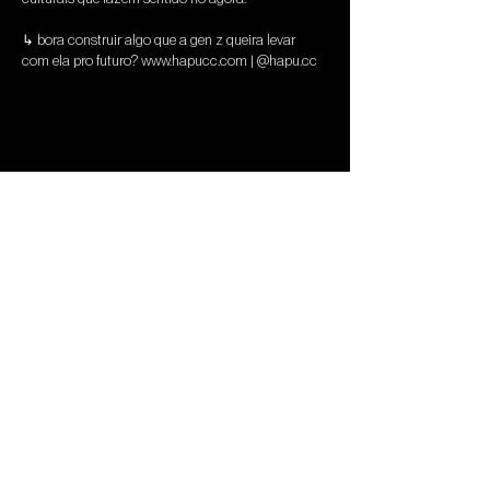
↳ bora construir algo que a gen z queira levar 
com ela pro futuro? www.hapucc.com | @hapu.cc