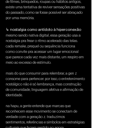
de filmes, brinquedos, roupas ou hábitos antigos, 
existe uma tentativa de reviver sensações positivas 
do passado, como se fosse possível ser abraçado 
por uma memória.
↳ nostalgia como antídoto à hiperconexão
mesmo sendo nativa digital, essa geração usa a 
nostalgia pra frear o ritmo acelerado das telas. 
cada remake, prequel ou sequência funciona 
como convite pra acessar um lugar emocional 
que parece cada vez mais distante, um respiro em 
meio ao excesso de estímulo.
mais do que consumir para relembrar, a gen z 
consome para pertencer. por isso, o entretenimento 
nostálgico não é só lembrança, mas construção 
de comunidade, linguagem afetiva e afirmação de 
identidade.
na hapu, a gente entende que marcas que 
reconhecem esse movimento se conectam de 
verdade com a geração z. traduzimos 
sentimentos, referências e símbolos em estratégias 
culturais que fazem sentido no agora.