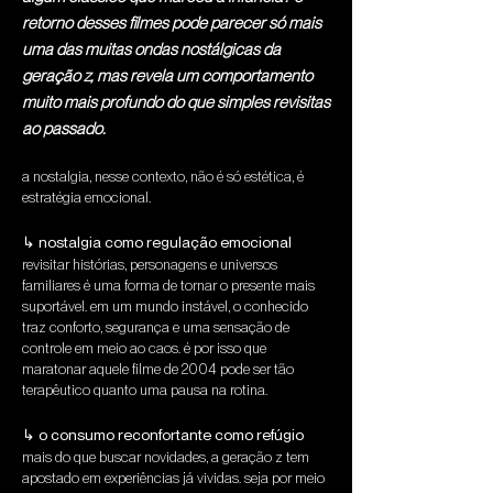
retorno desses filmes pode parecer só mais
uma das muitas ondas nostálgicas da
geração z, mas revela um comportamento
muito mais profundo do que simples revisitas
ao passado.
a nostalgia, nesse contexto, não é só estética, é 
estratégia emocional.
↳ nostalgia como regulação emocional
revisitar histórias, personagens e universos 
familiares é uma forma de tornar o presente mais 
suportável. em um mundo instável, o conhecido 
traz conforto, segurança e uma sensação de 
controle em meio ao caos. é por isso que 
maratonar aquele filme de 2004 pode ser tão 
terapêutico quanto uma pausa na rotina.
↳ o consumo reconfortante como refúgio
mais do que buscar novidades, a geração z tem 
apostado em experiências já vividas. seja por meio 