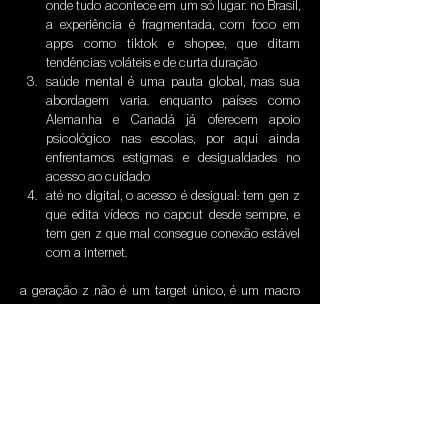
onde tudo acontece em um só lugar. no Brasil, 
a experiência é fragmentada, com foco em 
apps como tiktok e shopee, que ditam 
tendências voláteis e de curta duração
saúde mental é uma pauta global, mas sua 
abordagem varia. enquanto países como 
Alemanha e Canadá já oferecem apoio 
psicológico nas escolas, por aqui ainda 
enfrentamos estigmas e desigualdades no 
acesso ao cuidado
até no digital, o acesso é desigual: tem gen z 
que edita vídeos no capcut desde sempre, e 
tem gen z que mal consegue conexão estável 
com a internet.
a geração z não é um target único, é um macro 
público, que precisa ser compreendido por 
camadas. pra se comunicar com esse grupo, a 
pergunta não é só “como?”, mas “com qual?”.
na HAPU, mapeamos esses recortes pra conectar 
marcas com as múltiplas gen zs que existem por 
aí. cultura, classe, contexto e território importam. e 
a gente te ajuda a navegar por todos eles.