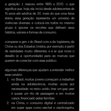
a geração z nasceu entre 1995 e 2010. o que 
significa que, hoje, ela inclui desde adolescentes de 
15 anos até adultos de 30. mais do que uma faixa 
etária, essa geração representa um universo de 
vivências diversas. e colocá-los todos no mesmo 
grupo é ignorar os recortes que definem seus 
hábitos, valores e formas de consumo.
comparar a gen z do Brasil com a da Inglaterra, da 
China ou dos Estados Unidos, por exemplo, é partir 
de realidades muito diferentes. e é aí que mora o 
desafio (e a oportunidade) para as marcas que 
querem se conectar com esse público.
algumas diferenças que ajudam a entender melhor 
esse cenário:
no Brasil, muitos jovens começam a trabalhar 
ainda na adolescência, muitas vezes por 
necessidade. no reino unido, tirar um gap year 
é quase um rito de passagem e, em muitos 
casos, financiado pelas famílias
na China, o consumo digital é centralizado 
em super apps como wechat e xiaohongshu, 