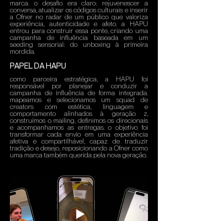
marca. o desafio era claro: rejuvenescer a
conversa, atualizar os códigos culturais e inserir
a Ofner no radar de um público que valoriza
experiência, autenticidade e afeto. a HAPU
entrou para construir essa ponte, criando uma
campanha de influência baseada em um
seeding sensorial: do unboxing à primeira
mordida.
PAPEL DA HAPU
como parceira estratégica, a HAPU foi
responsável por planejar e conduzir a
campanha de influência de forma integrada.
mapeamos e selecionamos um squad de
creators com estética, linguagem e
comportamento alinhados à geração z,
construímos o mailing, definimos os direcionais
e acompanhamos as entregas. o objetivo foi
transformar cada envio em uma experiência
afetiva e compartilhável, capaz de traduzir
tradição e desejo, reposicionando a Ofner como
uma marca também querida pela nova geração.