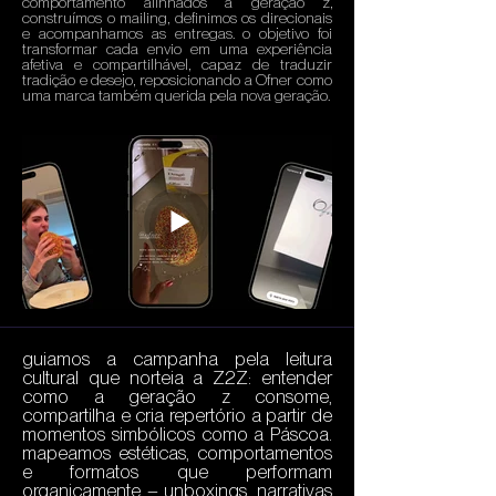
comportamento alinhados à geração z,
construímos o mailing, definimos os direcionais
e acompanhamos as entregas. o objetivo foi
transformar cada envio em uma experiência
afetiva e compartilhável, capaz de traduzir
tradição e desejo, reposicionando a Ofner como
uma marca também querida pela nova geração.
guiamos a campanha pela leitura
cultural que norteia a Z2Z: entender
como a geração z consome,
compartilha e cria repertório a partir de
momentos simbólicos como a Páscoa.
mapeamos estéticas, comportamentos
e formatos que performam
organicamente – unboxings, narrativas