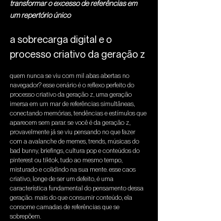
transformar o excesso de referências em
um repertório único
a sobrecarga digital e o 
processo criativo da geração z
quem nunca se viu com mil abas abertas no 
navegador? esse cenário é o reflexo perfeito do 
processo criativo da geração z, uma geração 
imersa em um mar de referências simultâneas, 
conectando memórias, tendências e estímulos que 
aparecem sem parar. se você é da geração z, 
provavelmente já se viu pensando no que fazer 
com a avalanche de memes, trends, músicas do 
bad bunny, briefings, cultura pop e conteúdos do 
pinterest ou tiktok, tudo ao mesmo tempo, 
misturado e colidindo na sua mente. esse caos 
criativo, longe de ser um defeito, é uma 
característica fundamental do pensamento dessa 
geração. mais do que consumir conteúdo, ela 
consome camadas de referências que se 
sobrepõem.