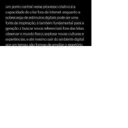
um ponto central nesse processo criativo é a 
capacidade de criar fora da internet. enquanto a 
sobrecarga de estímulos digitais pode ser uma 
fonte de inspiração, é também fundamental para a 
geração z buscar novos referenciais fora das telas. 
observar o mundo físico, explorar novas culturas e 
experiências, e até mesmo sair do ambiente digital 
por um tempo, são formas de ampliar o repertório 
e fugir da repetição automática dos conteúdos 
online. criando fora da internet, novas ideias 
surgem e o excesso digital é reconfigurado de 
maneira mais significativa.
na HAPU, entendemos o caos digital e sabemos 
como transformar esse excesso de referências em 
uma direção estratégica para marcas. atuamos na 
interseção entre cultura e estratégia. observamos 
tendências e comportamentos para transformar o 
excesso de referências em direção criativa para 
marcas. se sua marca quer conectar cultura e 
comunicação de forma relevante para a geração 
z, fale com a gente.