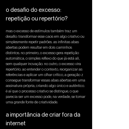
o desafio do excesso: 
repetição ou repertório?
mas o excesso de estímulos também traz um 
desafio: transformar esse caos em algo criativo ou 
simplesmente repetir padrões. as infinitas abas 
abertas podem resultar em dois caminhos 
distintos. no primeiro, o excesso gera repetição 
automática, o simples reflexo do que já está ali, 
sem qualquer inovação. no outro, o excesso vira 
repertório. ao entender o contexto, reorganizar as 
referências e aplicar um olhar crítico, a geração z 
consegue transformar essas abas abertas em uma 
assinatura própria, criando algo único e autêntico. 
é aí que o processo criativo se distingue, o que 
parecia ser um excesso pode, na verdade, se tornar 
uma grande fonte de criatividade.
a importância de criar fora da 
internet